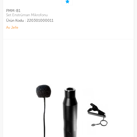
PMM-B1
Set Enstrüman Mikrofonu
Ürün Kodu :
220301000011
Av Jefe