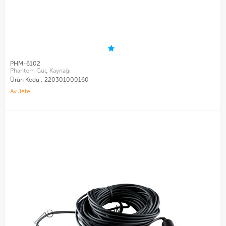
PHM-6102
Phantom Güç Kaynağı
Ürün Kodu :
220301000160
Av Jefe