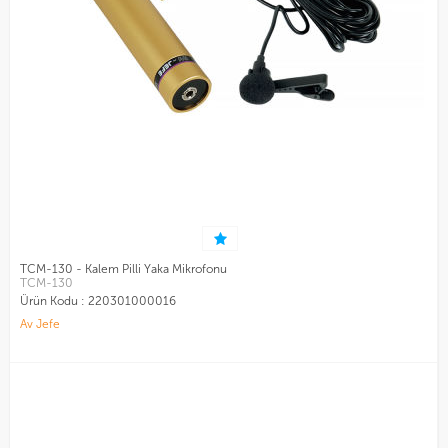
TCM-130 - Kalem Pilli Yaka Mikrofonu
TCM-130
Ürün Kodu :
220301000016
Av Jefe