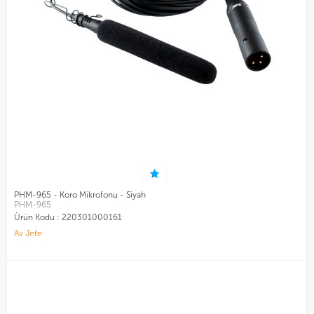
PHM-965 - Koro Mikrofonu - Siyah
PHM-965
Ürün Kodu :
220301000161
Av Jefe