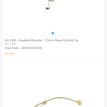
VH-14SK - Headset Mikrofon - 3.5mm Mono Fiş Kilitli Tip
VH-14SK
Ürün Kodu :
220302000136
Av Jefe