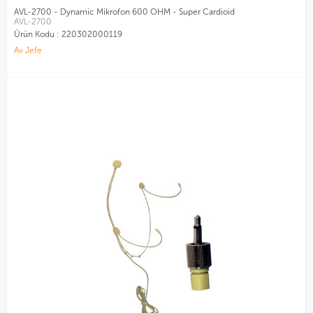
AVL-2700 - Dynamic Mikrofon 600 OHM - Super Cardioid
AVL-2700
Ürün Kodu :
220302000119
Av Jefe