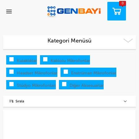
0
Kategori Menüsü
Kulaklıklar
Kablolu Mikrofonlar
Headset Mikrofonlar
Enstrüman Mikrofonlar
Stüdyo Mikrofonları
Diğer Aksesuarlar
Sırala