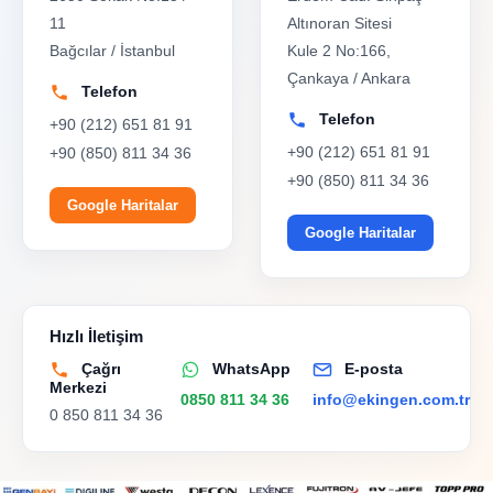
11
Altınoran Sitesi
Bağcılar / İstanbul
Kule 2 No:166,
Çankaya / Ankara
Telefon
Telefon
+90 (212) 651 81 91
+90 (212) 651 81 91
+90 (850) 811 34 36
+90 (850) 811 34 36
Google Haritalar
Google Haritalar
Hızlı İletişim
Çağrı
WhatsApp
E-posta
Merkezi
0850 811 34 36
info@ekingen.com.tr
0 850 811 34 36