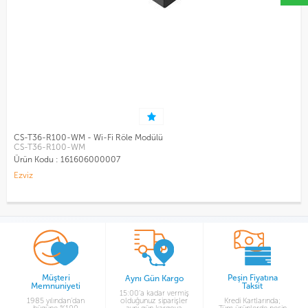
CS-T36-R100-WM - Wi-Fi Röle Modülü
CS-T36-R100-WM
Ürün Kodu :
161606000007
Ezviz
Müşteri
Peşin Fiyatına
Aynı Gün Kargo
Memnuniyeti
Taksit
15:00’a kadar vermiş
1985 yılından’dan
olduğunuz siparişler
Kredi Kartlarında;