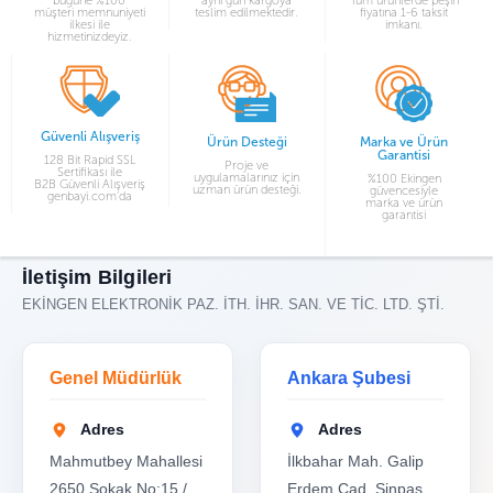
bügüne %100
aynı gün kargoya
Tüm ürünlerde peşin
müşteri memnuniyeti
teslim edilmektedir.
fiyatına 1-6 taksit
ilkesi ile
imkanı.
hizmetinizdeyiz.
Güvenli Alışveriş
Ürün Desteği
Marka ve Ürün
Garantisi
128 Bit Rapid SSL
Proje ve
Sertifikası ile
uygulamalarınız için
%100 Ekingen
B2B Güvenli Alışveriş
uzman ürün desteği.
güvencesiyle
genbayi.com’da
marka ve ürün
garantisi
İletişim Bilgileri
EKİNGEN ELEKTRONİK PAZ. İTH. İHR. SAN. VE TİC. LTD. ŞTİ.
Genel Müdürlük
Ankara Şubesi
Adres
Adres
Mahmutbey Mahallesi
İlkbahar Mah. Galip
2650 Sokak No:15 /
Erdem Cad. Sinpaş