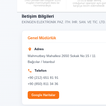
1985 yılından’dan bügüne %100
15:00’a kadar vermiş
müşteri memnuniyeti ilkesi ile
olduğunuz siparişler aynı gün
hizmetinizdeyiz.
kargoya teslim edilmektedir.
İletişim Bilgileri
EKİNGEN ELEKTRONİK PAZ. İTH. İHR. SAN. VE TİC. LTD.
Genel Müdürlük
Adres
Mahmutbey Mahallesi 2650 Sokak No:15 / 11
Bağcılar / İstanbul
Telefon
+90 (212) 651 81 91
+90 (850) 811 34 36
Google Haritalar