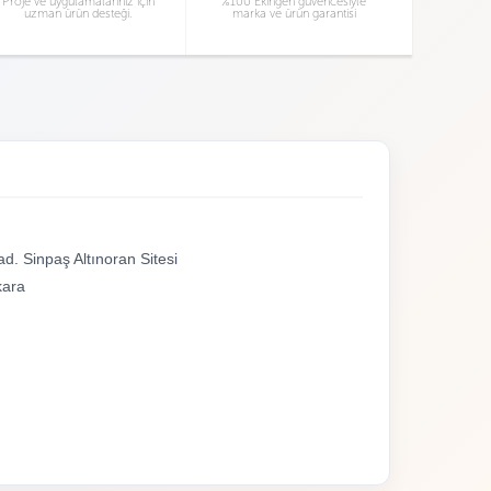
Proje ve uygulamalarınız için
%100 Ekingen güvencesiyle
uzman ürün desteği.
marka ve ürün garantisi
d. Sinpaş Altınoran Sitesi
kara