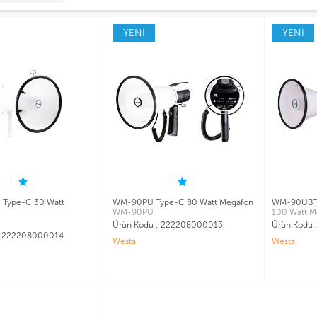
YENİ
YENİ
Type-C 30 Watt
WM-90PU Type-C 80 Watt Megafon
WM-90UBT 
WM-90PU
100 Watt M
Ürün Kodu :
222208000013
Ürün Kodu 
:
222208000014
Westa
Westa