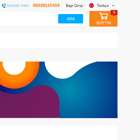
Destek Hattı :
08508113436
Bayi Girişi
Türkçe
0
SEPETİM