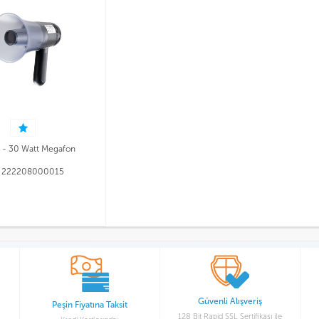
- 30 Watt Megafon
:
222208000015
Güvenli Alışveriş
Peşin Fiyatına Taksit
128 Bit Rapid SSL Sertifikası ile