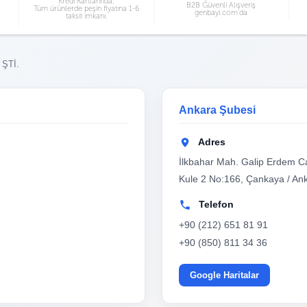
Kredi Kartlarında;
B2B Güvenli Alışveriş
Tüm ürünlerde peşin fiyatına 1-6
genbayi.com’da
taksit imkanı.
 ŞTİ.
Ankara Şubesi
Adres
İlkbahar Mah. Galip Erdem Ca
Kule 2 No:166, Çankaya / An
Telefon
+90 (212) 651 81 91
+90 (850) 811 34 36
Google Haritalar