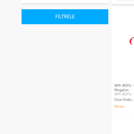
FİLTRELE
WM-80PU - 
Megafon
WM-80PU
Ürün Kodu 
Westa