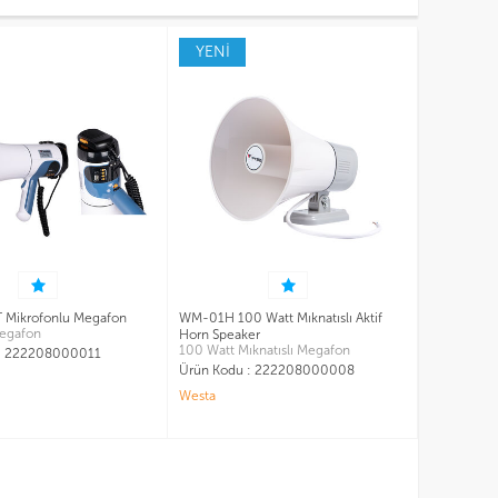
YENİ
Mikrofonlu Megafon
WM-01H 100 Watt Mıknatıslı Aktif
egafon
Horn Speaker
100 Watt Mıknatıslı Megafon
:
222208000011
Ürün Kodu :
222208000008
Westa