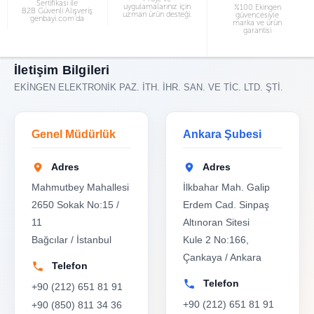
Sertifikası ile
uygulamalarınız için
%100 Ekingen
B2B Güvenli Alışveriş
uzman ürün desteği.
güvencesiyle
genbayi.com’da
marka ve ürün
garantisi
İletişim Bilgileri
EKİNGEN ELEKTRONİK PAZ. İTH. İHR. SAN. VE TİC. LTD. ŞTİ.
Genel Müdürlük
Ankara Şubesi
Adres
Adres
Mahmutbey Mahallesi
İlkbahar Mah. Galip
2650 Sokak No:15 /
Erdem Cad. Sinpaş
11
Altınoran Sitesi
Bağcılar / İstanbul
Kule 2 No:166,
Çankaya / Ankara
Telefon
Telefon
+90 (212) 651 81 91
+90 (212) 651 81 91
+90 (850) 811 34 36