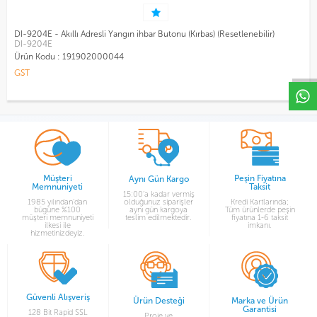
W
h
a
t
s
a
p
p
D
e
s
e
H
a
t
t
DI-9204E - Akıllı Adresli Yangın ihbar Butonu (Kırbas) (Resetlenebilir)
DI-9204E
Ürün Kodu :
191902000044
GST
Müşteri
Peşin Fiyatına
Aynı Gün Kargo
Memnuniyeti
Taksit
15:00’a kadar vermiş
1985 yılından’dan
olduğunuz siparişler
Kredi Kartlarında;
bügüne %100
aynı gün kargoya
Tüm ürünlerde peşin
müşteri memnuniyeti
teslim edilmektedir.
fiyatına 1-6 taksit
ilkesi ile
imkanı.
hizmetinizdeyiz.
Güvenli Alışveriş
Ürün Desteği
Marka ve Ürün
Garantisi
128 Bit Rapid SSL
Proje ve