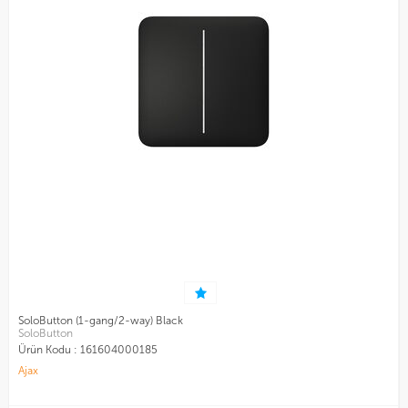
SoloButton (1-gang/2-way) Black
SoloButton
Ürün Kodu :
161604000185
Ajax