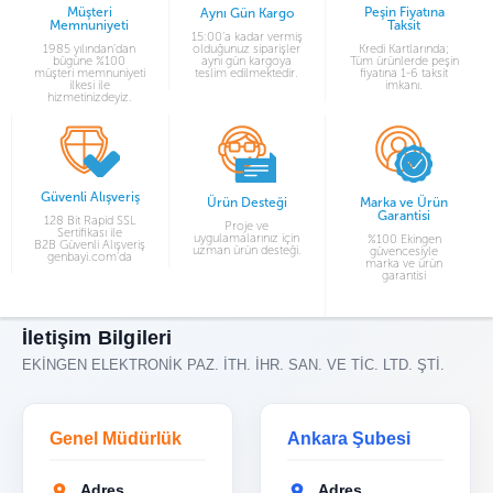
Müşteri
Peşin Fiyatına
Aynı Gün Kargo
Memnuniyeti
Taksit
15:00’a kadar vermiş
1985 yılından’dan
olduğunuz siparişler
Kredi Kartlarında;
bügüne %100
aynı gün kargoya
Tüm ürünlerde peşin
müşteri memnuniyeti
teslim edilmektedir.
fiyatına 1-6 taksit
ilkesi ile
imkanı.
hizmetinizdeyiz.
Güvenli Alışveriş
Ürün Desteği
Marka ve Ürün
Garantisi
128 Bit Rapid SSL
Proje ve
Sertifikası ile
uygulamalarınız için
%100 Ekingen
B2B Güvenli Alışveriş
uzman ürün desteği.
güvencesiyle
genbayi.com’da
marka ve ürün
garantisi
İletişim Bilgileri
EKİNGEN ELEKTRONİK PAZ. İTH. İHR. SAN. VE TİC. LTD. ŞTİ.
Genel Müdürlük
Ankara Şubesi
Adres
Adres