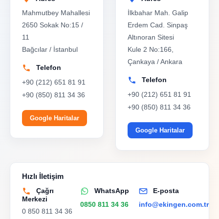
Mahmutbey Mahallesi
İlkbahar Mah. Galip
2650 Sokak No:15 /
Erdem Cad. Sinpaş
11
Altınoran Sitesi
Bağcılar / İstanbul
Kule 2 No:166,
Çankaya / Ankara
Telefon
Telefon
+90 (212) 651 81 91
+90 (212) 651 81 91
+90 (850) 811 34 36
+90 (850) 811 34 36
Google Haritalar
Google Haritalar
Hızlı İletişim
Çağrı
WhatsApp
E-posta
Merkezi
0850 811 34 36
info@ekingen.com.tr
0 850 811 34 36