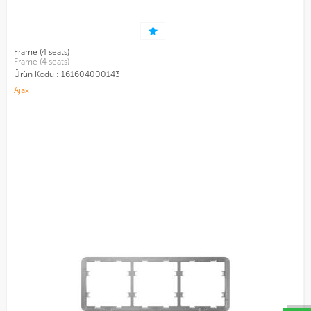
Frame (4 seats)
Frame (4 seats)
Ürün Kodu :
161604000143
Ajax
W
h
a
t
s
a
p
p
D
e
s
e
H
a
t
t