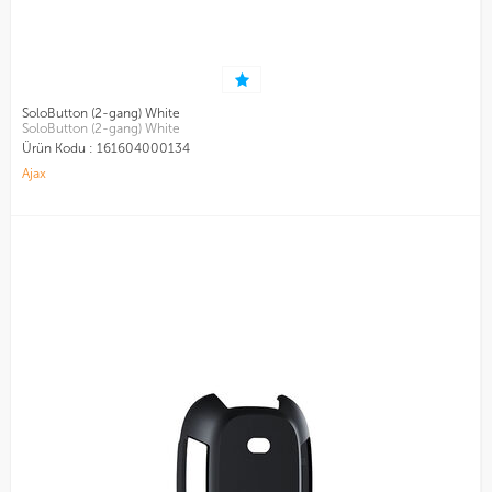
SoloButton (2-gang) White
SoloButton (2-gang) White
Ürün Kodu :
161604000134
Ajax