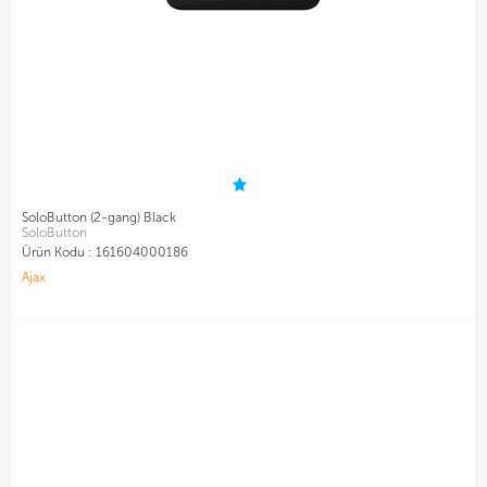
SoloButton (2-gang) Black
SoloButton
Ürün Kodu :
161604000186
Ajax