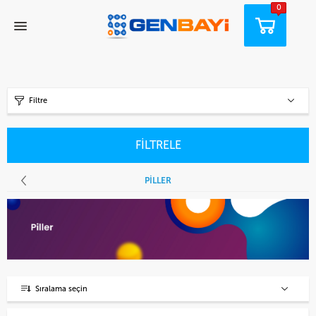
0
Filtre
FİLTRELE
PILLER
Sıralama seçin