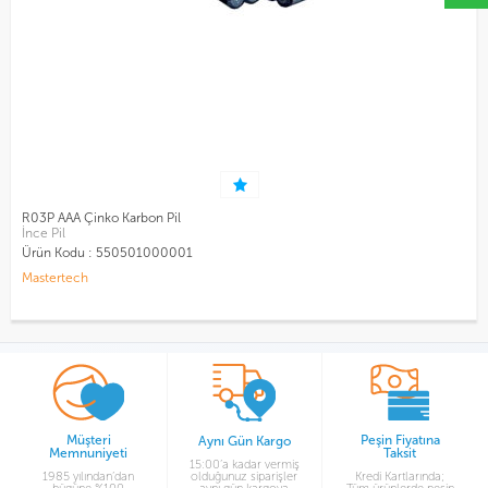
R03P AAA Çinko Karbon Pil
İnce Pil
Ürün Kodu :
550501000001
Mastertech
Müşteri
Peşin Fiyatına
Aynı Gün Kargo
Memnuniyeti
Taksit
15:00’a kadar vermiş
1985 yılından’dan
olduğunuz siparişler
Kredi Kartlarında;