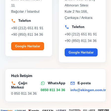
11
Altınoran Sitesi
Bağcılar / İstanbul
Kule 2 No:166,
Çankaya / Ankara
Telefon
Telefon
+90 (212) 651 81 91
+90 (212) 651 81 91
+90 (850) 811 34 36
+90 (850) 811 34 36
Google Haritalar
Google Haritalar
Hızlı İletişim
Çağrı
WhatsApp
E-posta
Merkezi
0850 811 34 36
info@ekingen.com.tr
0 850 811 34 36