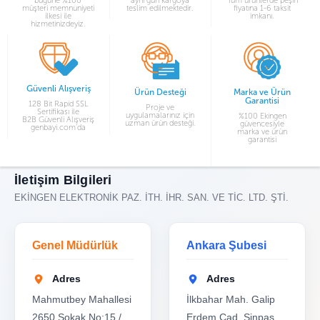
bügüne %100
aynı gün kargoya
Tüm ürünlerde peşin
müşteri memnuniyeti
teslim edilmektedir.
fiyatına 1-6 taksit
ilkesi ile
imkanı.
hizmetinizdeyiz.
Güvenli Alışveriş
Ürün Desteği
Marka ve Ürün
Garantisi
128 Bit Rapid SSL
Proje ve
Sertifikası ile
uygulamalarınız için
%100 Ekingen
B2B Güvenli Alışveriş
uzman ürün desteği.
güvencesiyle
genbayi.com’da
marka ve ürün
garantisi
İletişim Bilgileri
EKİNGEN ELEKTRONİK PAZ. İTH. İHR. SAN. VE TİC. LTD. ŞTİ.
Genel Müdürlük
Ankara Şubesi
Adres
Adres
Mahmutbey Mahallesi
İlkbahar Mah. Galip
2650 Sokak No:15 /
Erdem Cad. Sinpaş