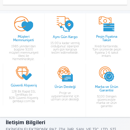
Müşteri
Peşin Fiyatına
Aynı Gün Kargo
Memnuniyeti
Taksit
15:00’a kadar vermiş
1985 yılından’dan
olduğunuz siparişler
Kredi Kartlarında;
bügüne %100
aynı gün kargoya
Tüm ürünlerde peşin
müşteri memnuniyeti
teslim edilmektedir.
fiyatına 1-6 taksit
ilkesi ile
imkanı.
hizmetinizdeyiz.
Güvenli Alışveriş
Ürün Desteği
Marka ve Ürün
Garantisi
128 Bit Rapid SSL
Proje ve
Sertifikası ile
uygulamalarınız için
%100 Ekingen
B2B Güvenli Alışveriş
uzman ürün desteği.
güvencesiyle
genbayi.com’da
marka ve ürün
garantisi
İletişim Bilgileri
EKİNGEN ELEKTRONİK PAZ. İTH. İHR. SAN. VE TİC. LTD. ŞTİ.