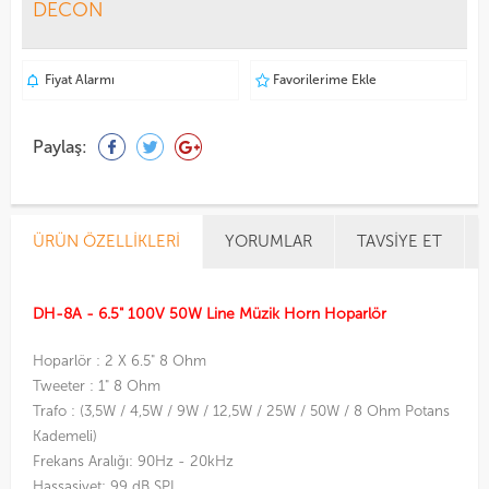
DECON
Fiyat Alarmı
Favorilerime Ekle
Paylaş:
ÜRÜN ÖZELLIKLERI
YORUMLAR
TAVSIYE ET
DH-8A - 6.5" 100V 50W Line Müzik Horn Hoparlör
Hoparlör : 2 X 6.5" 8 Ohm
Tweeter : 1" 8 Ohm
Trafo : (3,5W / 4,5W / 9W / 12,5W / 25W / 50W / 8 Ohm Potans
Kademeli)
Frekans Aralığı: 90Hz - 20kHz
Hassasiyet: 99 dB SPL