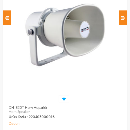
DH-820T Horn Hoparlör
D
Horn Speaker
D
Ürün Kodu : 220403000016
Ü
Decon
D