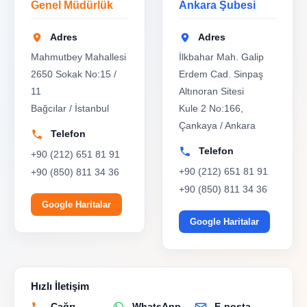
Genel Müdürlük
Ankara Şubesi
Adres
Adres
Mahmutbey Mahallesi
İlkbahar Mah. Galip
2650 Sokak No:15 /
Erdem Cad. Sinpaş
11
Altınoran Sitesi
Bağcılar / İstanbul
Kule 2 No:166,
Çankaya / Ankara
Telefon
Telefon
+90 (212) 651 81 91
+90 (212) 651 81 91
+90 (850) 811 34 36
+90 (850) 811 34 36
Google Haritalar
Google Haritalar
Hızlı İletişim
Çağrı
WhatsApp
E-posta