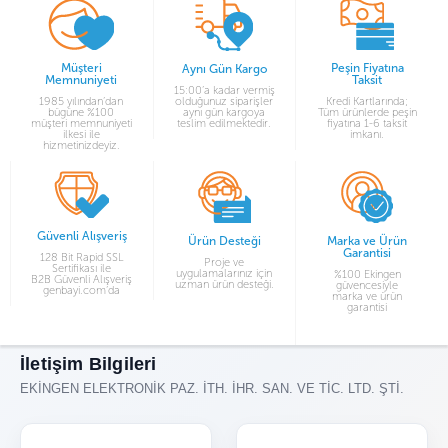
Müşteri
Peşin Fiyatına
Aynı Gün Kargo
Memnuniyeti
Taksit
15:00’a kadar vermiş
1985 yılından’dan
olduğunuz siparişler
Kredi Kartlarında;
bügüne %100
aynı gün kargoya
Tüm ürünlerde peşin
müşteri memnuniyeti
teslim edilmektedir.
fiyatına 1-6 taksit
ilkesi ile
imkanı.
hizmetinizdeyiz.
Güvenli Alışveriş
Ürün Desteği
Marka ve Ürün
Garantisi
128 Bit Rapid SSL
Proje ve
Sertifikası ile
uygulamalarınız için
%100 Ekingen
B2B Güvenli Alışveriş
uzman ürün desteği.
güvencesiyle
genbayi.com’da
marka ve ürün
garantisi
İletişim Bilgileri
EKİNGEN ELEKTRONİK PAZ. İTH. İHR. SAN. VE TİC. LTD. ŞTİ.