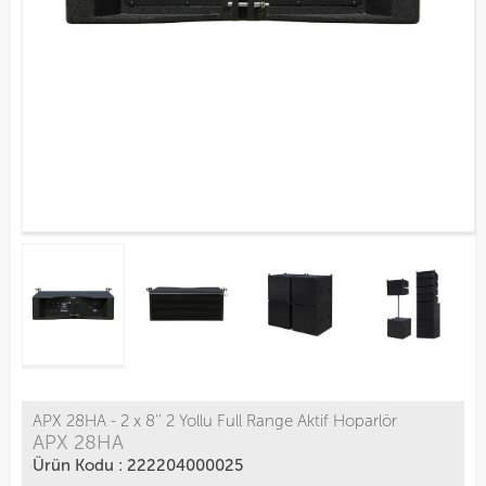
APX 28HA - 2 x 8'' 2 Yollu Full Range Aktif Hoparlör
APX 28HA
Ürün Kodu : 222204000025