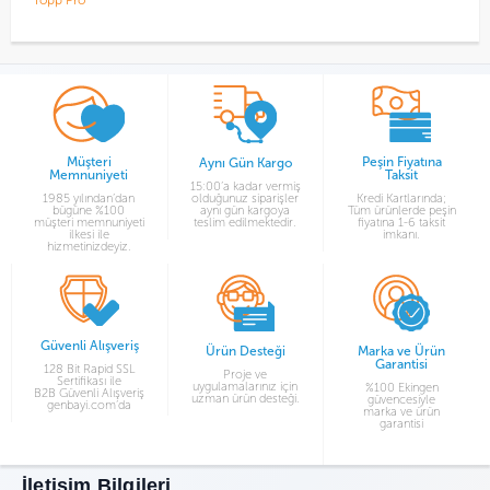
Topp Pro
T
Müşteri
Peşin Fiyatına
Aynı Gün Kargo
Memnuniyeti
Taksit
15:00’a kadar vermiş
1985 yılından’dan
olduğunuz siparişler
Kredi Kartlarında;
bügüne %100
aynı gün kargoya
Tüm ürünlerde peşin
müşteri memnuniyeti
teslim edilmektedir.
fiyatına 1-6 taksit
ilkesi ile
imkanı.
hizmetinizdeyiz.
Güvenli Alışveriş
Ürün Desteği
Marka ve Ürün
Garantisi
128 Bit Rapid SSL
Proje ve
Sertifikası ile
uygulamalarınız için
%100 Ekingen
B2B Güvenli Alışveriş
uzman ürün desteği.
güvencesiyle
genbayi.com’da
marka ve ürün
garantisi
İletişim Bilgileri