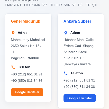
EKİNGEN ELEKTRONİK PAZ. İTH. İHR. SAN. VE TİC. LTD. ŞTİ.
Genel Müdürlük
Ankara Şubesi
Adres
Adres
Mahmutbey Mahallesi
İlkbahar Mah. Galip
2650 Sokak No:15 /
Erdem Cad. Sinpaş
11
Altınoran Sitesi
Bağcılar / İstanbul
Kule 2 No:166,
Çankaya / Ankara
Telefon
Telefon
+90 (212) 651 81 91
+90 (212) 651 81 91
+90 (850) 811 34 36
+90 (850) 811 34 36
Google Haritalar
Google Haritalar