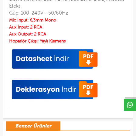
Efekt
Güç: 100-240V - 50/60Hz
Mic İnput: 6,3mm Mono
Aux İnput: 2 RCA
Aux Output: 2 RCA
Hoparlör Çıkışı: Yaylı Klemens
W
h
a
t
s
a
p
p
D
e
s
e
H
a
t
t
Benzer Ürünler