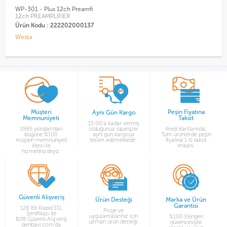
WP-301 - Plus 12ch Preamfi
S
12ch PREAMPLIFIER
S
Ürün Kodu : 222202000137
Ü
Westa
W
Müşteri
Peşin Fiyatına
Aynı Gün Kargo
Memnuniyeti
Taksit
15:00’a kadar vermiş
1985 yılından’dan
olduğunuz siparişler
Kredi Kartlarında;
bügüne %100
aynı gün kargoya
Tüm ürünlerde peşin
müşteri memnuniyeti
teslim edilmektedir.
fiyatına 1-6 taksit
ilkesi ile
imkanı.
hizmetinizdeyiz.
Güvenli Alışveriş
Ürün Desteği
Marka ve Ürün
Garantisi
128 Bit Rapid SSL
Proje ve
Sertifikası ile
uygulamalarınız için
%100 Ekingen
B2B Güvenli Alışveriş
uzman ürün desteği.
güvencesiyle
genbayi.com’da