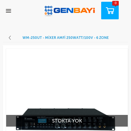
0
WM-250UT - MIXER AMFI 250WATT/100V - 6 ZONE
STOKTA YOK