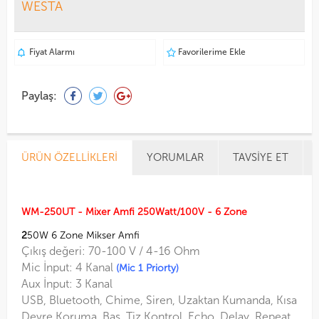
WESTA
Fiyat Alarmı
Favorilerime Ekle
Paylaş:
ÜRÜN ÖZELLIKLERI
YORUMLAR
TAVSIYE ET
WM-250UT - Mixer Amfi 250Watt/100V - 6 Zone
2
50W 6 Zone Mikser Amfi
Çıkış değeri: 70-100 V / 4-16 Ohm
Mic İnput: 4 Kanal
(Mic 1 Priorty)
Aux İnput: 3 Kanal
USB, Bluetooth, Chime, Siren, Uzaktan Kumanda, Kısa
Devre Koruma, Bas, Tiz Kontrol, Echo, Delay, Repeat