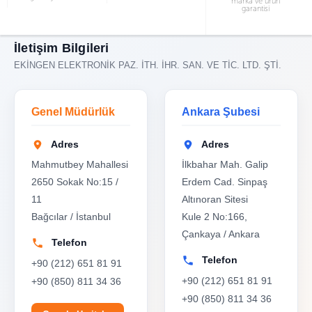
marka ve ürün
garantisi
İletişim Bilgileri
EKİNGEN ELEKTRONİK PAZ. İTH. İHR. SAN. VE TİC. LTD. ŞTİ.
Genel Müdürlük
Ankara Şubesi
Adres
Adres
Mahmutbey Mahallesi
İlkbahar Mah. Galip
2650 Sokak No:15 /
Erdem Cad. Sinpaş
11
Altınoran Sitesi
Bağcılar / İstanbul
Kule 2 No:166,
Çankaya / Ankara
Telefon
Telefon
+90 (212) 651 81 91
+90 (212) 651 81 91
+90 (850) 811 34 36
+90 (850) 811 34 36