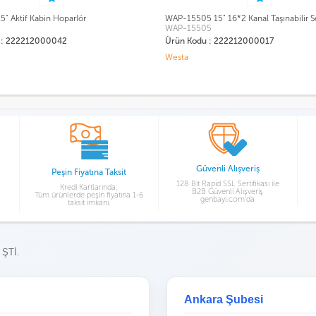
5" 16*2 Kanal Taşınabilir Ses Sistemi
WAP-12505 12" 16*2 Kanal Taşınabilir S
5
WAP-12505
 : 222212000017
Ürün Kodu : 222212000016
Westa
Güvenli Alışveriş
Peşin Fiyatına Taksit
128 Bit Rapid SSL Sertifikası ile
Kredi Kartlarında;
B2B Güvenli Alışveriş
Tüm ürünlerde peşin fiyatına 1-6
genbayi.com’da
taksit imkanı.
 ŞTİ.
Ankara Şubesi