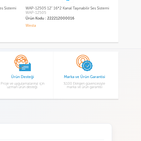
es Sistemi
WAP-500T +1 Headset Mic. Taşınabilir Ses Sistemi
WAP-500H +1 
WAP-500T
Sistemi
WAP-500H
Ürün Kodu : 222212000044
Ürün Kodu :
Westa
Westa
Ürün Desteği
Marka ve Ürün Garantisi
Proje ve uygulamalarınız için
%100 Ekingen güvencesiyle
uzman ürün desteği.
marka ve ürün garantisi