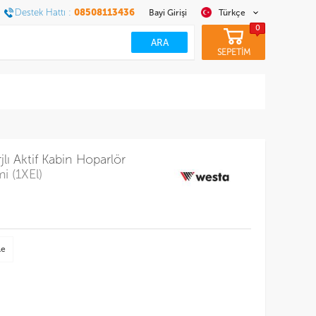
Destek Hattı :
08508113436
Bayi Girişi
Türkçe
0
SEPETİM
lı Aktif Kabin Hoparlör
mi (1XEl)
le