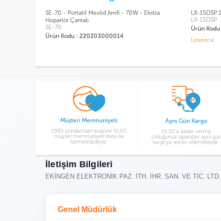
Ekstra
LX-15DSP 15" Aktif Kabin Hoparlör
WAP-15505 1
LX-15DSP
WAP-1550
Ürün Kodu : 222212000042
Ürün Kodu
Lexence
Westa
Müşteri Memnuniyeti
Aynı Gün Kargo
1985 yılından’dan bügüne %100
15:00’a kadar vermiş
müşteri memnuniyeti ilkesi ile
olduğunuz siparişler aynı gün
hizmetinizdeyiz.
kargoya teslim edilmektedir.
İletişim Bilgileri
EKİNGEN ELEKTRONİK PAZ. İTH. İHR. SAN. VE TİC. LTD.
Genel Müdürlük