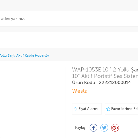
llu Şarjlı Aktif Kabin Hoparlör
WAP-1053E 10 " 2 Yollu Şarj
10" Aktif Portatif Ses Siste
Ürün Kodu : 222212000014
Westa
Fiyat Alarmı
Favorilerime Ek
Paylaş: