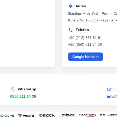
Adres
İlkbahar Mah. Galip Erdem Ca
Kule 2 No:166, Çankaya / An
Telefon
+90 (212) 651 81 91
+90 (850) 811 34 36
Google Haritalar
WhatsApp
E
0850 811 34 36
info@