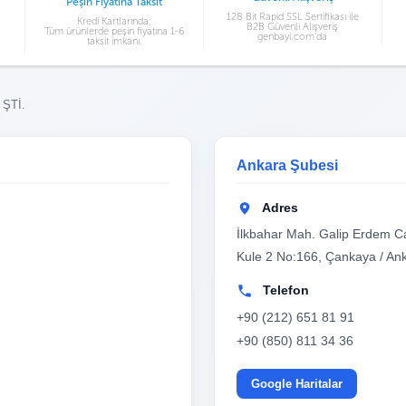
Peşin Fiyatına Taksit
128 Bit Rapid SSL Sertifikası ile
Kredi Kartlarında;
B2B Güvenli Alışveriş
Tüm ürünlerde peşin fiyatına 1-6
genbayi.com’da
taksit imkanı.
 ŞTİ.
Ankara Şubesi
Adres
İlkbahar Mah. Galip Erdem Ca
Kule 2 No:166, Çankaya / An
Telefon
+90 (212) 651 81 91
+90 (850) 811 34 36
Google Haritalar