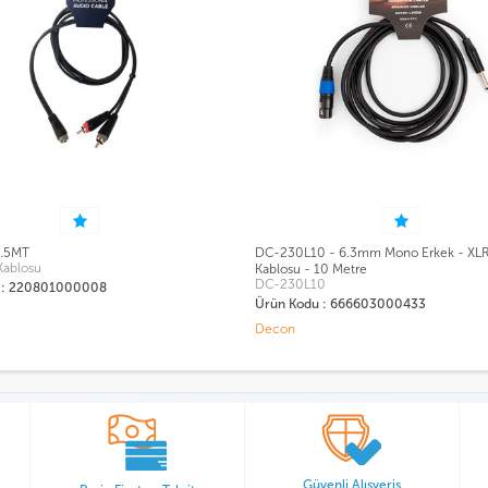
10 - 6.3mm Mono Erkek - XLR Dişi Ses
DC-210L1 - 6.3mm XLR Dişi Ses Kab
DC-210L1
 - 10 Metre
L10
Ürün Kodu : 666603000424
odu : 666603000433
Decon
Güvenli Alışveriş