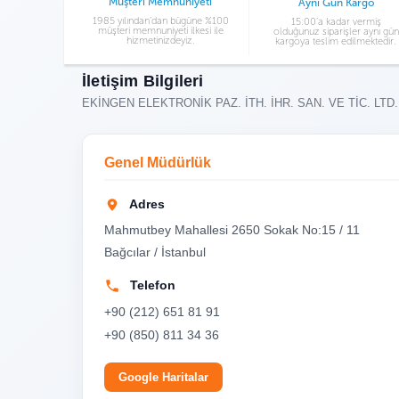
Müşteri Memnuniyeti
Aynı Gün Kargo
1985 yılından’dan bügüne %100
15:00’a kadar vermiş
müşteri memnuniyeti ilkesi ile
olduğunuz siparişler aynı gün
hizmetinizdeyiz.
kargoya teslim edilmektedir.
İletişim Bilgileri
EKİNGEN ELEKTRONİK PAZ. İTH. İHR. SAN. VE TİC. LTD.
Genel Müdürlük
Adres
Mahmutbey Mahallesi 2650 Sokak No:15 / 11
Bağcılar / İstanbul
Telefon
+90 (212) 651 81 91
+90 (850) 811 34 36
Google Haritalar