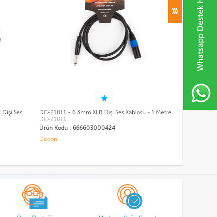
Whatsapp Destek Hattı
losu - 1 Metre
DC-205L10 - XLR Dişi Ses Kablosu - 10 Metre
TKC-006Y 
DC-205L10
TKC-006
Ürün Kodu : 666603000423
Ürün Kod
Decon
Teknogre