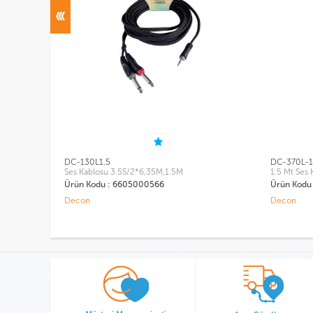
DC-370L-1.5MT
DC-230L
1.5 Mt Ses Kablosu
Kablosu
DC-230
Ürün Kodu : 220801000008
Ürün K
Decon
Decon