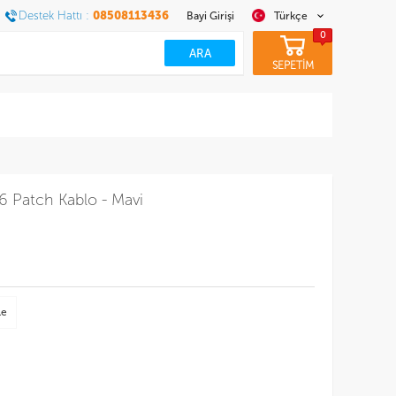
Destek Hattı :
08508113436
Bayi Girişi
Türkçe
0
SEPETİM
 Patch Kablo - Mavi
le