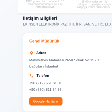
1985 yılından’dan bügüne %100
15:00’a kadar vermiş
müşteri memnuniyeti ilkesi ile
olduğunuz siparişler aynı gün
hizmetinizdeyiz.
kargoya teslim edilmektedir.
İletişim Bilgileri
EKİNGEN ELEKTRONİK PAZ. İTH. İHR. SAN. VE TİC. LTD.
Genel Müdürlük
Adres
Mahmutbey Mahallesi 2650 Sokak No:15 / 11
Bağcılar / İstanbul
Telefon
+90 (212) 651 81 91
+90 (850) 811 34 36
Google Haritalar