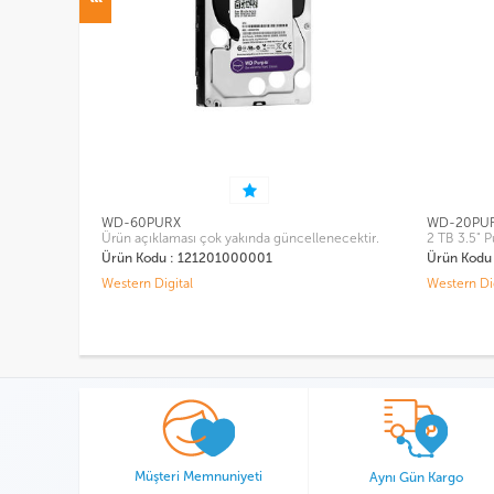
URX
WD-20PURZ
laması çok yakında güncellenecektir.
2 TB 3.5" Purple Serisi Güvenlik Diski
u : 121201000001
Ürün Kodu : 110905000002
gital
Western Digital
Müşteri Memnuniyeti
Aynı Gün Kargo