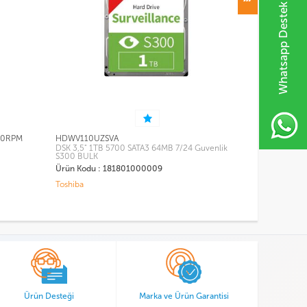
Whatsapp Destek Hattı
ZSVA
SKYHAWK 14 TB 7200Rpm 3.5" Sata RV 
B 5700 SATA3 64MB 7/24 Guvenlik
Güvenlik Diski ST14000VX0008
SKYHAWK 14TB 7200Rpm 3.5" Sata RV S
Güvenlik Disk
: 181801000009
Ürün Kodu : 181802000012
Seagate
Ürün Desteği
Marka ve Ürün Garantisi