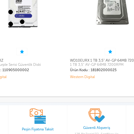
WD10EURX 1 TB 3,5" AV-GP 64MB 7200RPM
HDWV110U
1 TB 3,5" AV-GP 64MB 7200RPM
DSK 3,5" 1T
S300 BULK
Ürün Kodu : 181802000025
Ürün Kodu 
Western Digital
Toshiba
Güvenli Alışveriş
Peşin Fiyatına Taksit