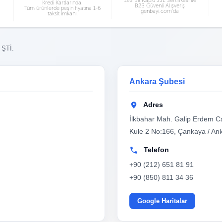
128 Bit Rapid SSL Sertifikası ile
Kredi Kartlarında;
B2B Güvenli Alışveriş
Tüm ürünlerde peşin fiyatına 1-6
genbayi.com’da
taksit imkanı.
 ŞTİ.
Ankara Şubesi
Adres
İlkbahar Mah. Galip Erdem Ca
Kule 2 No:166, Çankaya / An
Telefon
+90 (212) 651 81 91
+90 (850) 811 34 36
Google Haritalar