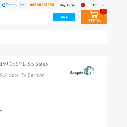
Destek Hattı :
08508113436
Bayi Girişi
Türkçe
0
SEPETİM
PM 256MB 3.5 Sata3
5" Sata RV Sensör
le