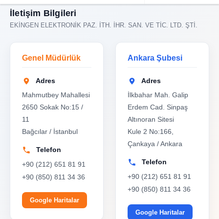
İletişim Bilgileri
EKİNGEN ELEKTRONİK PAZ. İTH. İHR. SAN. VE TİC. LTD. ŞTİ.
Genel Müdürlük
Ankara Şubesi
Adres
Adres
Mahmutbey Mahallesi
İlkbahar Mah. Galip
2650 Sokak No:15 /
Erdem Cad. Sinpaş
11
Altınoran Sitesi
Bağcılar / İstanbul
Kule 2 No:166,
Çankaya / Ankara
Telefon
Telefon
+90 (212) 651 81 91
+90 (212) 651 81 91
+90 (850) 811 34 36
+90 (850) 811 34 36
Google Haritalar
Google Haritalar