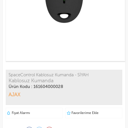
SpaceControl Kablosuz Kumanda - SİYAH
Kablosuz Kumanda
Ürün Kodu : 161604000028
AJAX
Fiyat Alarmı
Favorilerime Ekle