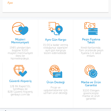
Ajax
A
Müşteri
Peşin Fiyatına
Aynı Gün Kargo
Memnuniyeti
Taksit
15:00’a kadar vermiş
1985 yılından’dan
olduğunuz siparişler
Kredi Kartlarında;
bügüne %100
aynı gün kargoya
Tüm ürünlerde peşin
müşteri memnuniyeti
teslim edilmektedir.
fiyatına 1-6 taksit
ilkesi ile
imkanı.
hizmetinizdeyiz.
Güvenli Alışveriş
Ürün Desteği
Marka ve Ürün
Garantisi
128 Bit Rapid SSL
Proje ve
Sertifikası ile
uygulamalarınız için
%100 Ekingen
B2B Güvenli Alışveriş
uzman ürün desteği.
güvencesiyle
genbayi.com’da
marka ve ürün
garantisi