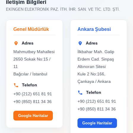
İletişim Bilgileri
EKİNGEN ELEKTRONİK PAZ. İTH. İHR. SAN. VE TİC. LTD. ŞTİ.
Genel Müdürlük
Ankara Şubesi
Adres
Adres
Mahmutbey Mahallesi
İlkbahar Mah. Galip
2650 Sokak No:15 /
Erdem Cad. Sinpaş
11
Altınoran Sitesi
Bağcılar / İstanbul
Kule 2 No:166,
Çankaya / Ankara
Telefon
Telefon
+90 (212) 651 81 91
+90 (212) 651 81 91
+90 (850) 811 34 36
+90 (850) 811 34 36
Google Haritalar
Google Haritalar