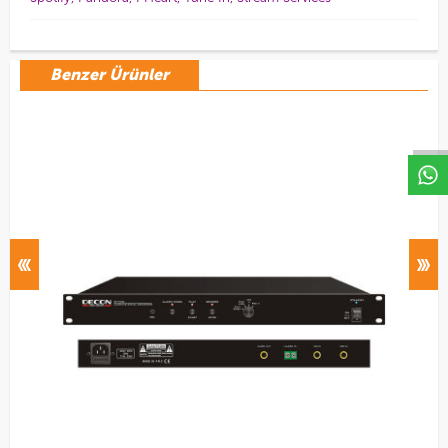
Benzer Ürünler
W
h
a
t
s
a
p
p
D
e
s
e
H
a
t
t