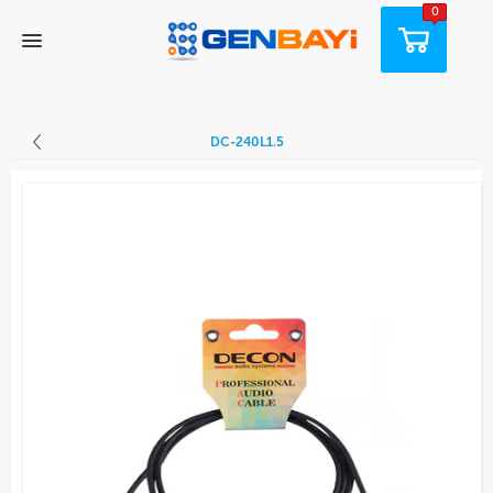
0
DC-240L1.5