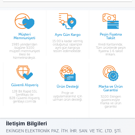
Müşteri
Peşin Fiyatına
Aynı Gün Kargo
Memnuniyeti
Taksit
15:00’a kadar vermiş
1985 yılından’dan
olduğunuz siparişler
Kredi Kartlarında;
bügüne %100
aynı gün kargoya
Tüm ürünlerde peşin
müşteri memnuniyeti
teslim edilmektedir.
fiyatına 1-6 taksit
ilkesi ile
imkanı.
hizmetinizdeyiz.
Güvenli Alışveriş
Ürün Desteği
Marka ve Ürün
Garantisi
128 Bit Rapid SSL
Proje ve
Sertifikası ile
uygulamalarınız için
%100 Ekingen
B2B Güvenli Alışveriş
uzman ürün desteği.
güvencesiyle
genbayi.com’da
marka ve ürün
garantisi
İletişim Bilgileri
EKİNGEN ELEKTRONİK PAZ. İTH. İHR. SAN. VE TİC. LTD. ŞTİ.