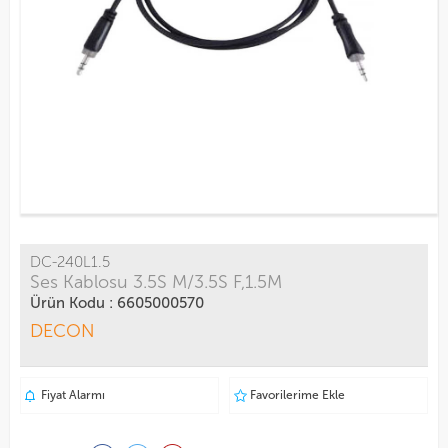
DC-240L1.5
Ses Kablosu 3.5S M/3.5S F,1.5M
Ürün Kodu : 6605000570
DECON
Fiyat Alarmı
Favorilerime Ekle