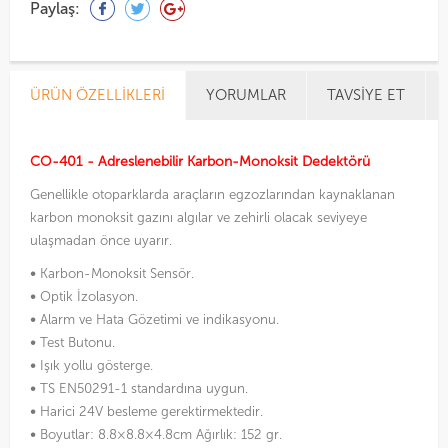
Paylaş:
ÜRÜN ÖZELLIKLERI
YORUMLAR
TAVSIYE ET
CO-401 - Adreslenebilir Karbon-Monoksit Dedektörü
Genellikle otoparklarda araçların egzozlarından kaynaklanan
karbon monoksit gazını algılar ve zehirli olacak seviyeye
ulaşmadan önce uyarır.
•
Karbon-Monoksit Sensör.
•
Optik İzolasyon.
•
Alarm ve Hata Gözetimi ve indikasyonu.
•
Test Butonu.
•
Işık yollu gösterge.
•
TS EN50291-1 standardına uygun.
•
Harici 24V besleme gerektirmektedir.
•
Boyutlar: 8.8×8.8×4.8cm Ağırlık: 152 gr.