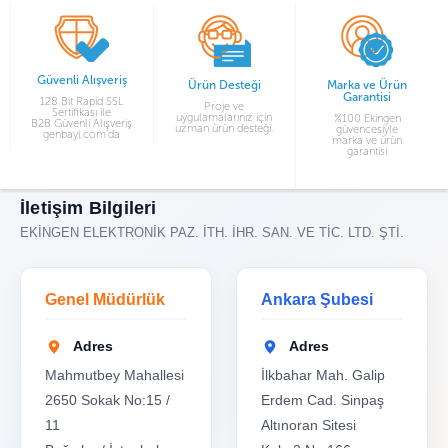
Güvenli Alışveriş
Ürün Desteği
Marka ve Ürün
Garantisi
128 Bit Rapid SSL
Proje ve
Sertifikası ile
uygulamalarınız için
%100 Ekingen
B2B Güvenli Alışveriş
uzman ürün desteği.
güvencesiyle
genbayi.com’da
marka ve ürün
garantisi
İletişim Bilgileri
EKİNGEN ELEKTRONİK PAZ. İTH. İHR. SAN. VE TİC. LTD. ŞTİ.
Genel Müdürlük
Ankara Şubesi
Adres
Adres
Mahmutbey Mahallesi
İlkbahar Mah. Galip
2650 Sokak No:15 /
Erdem Cad. Sinpaş
11
Altınoran Sitesi