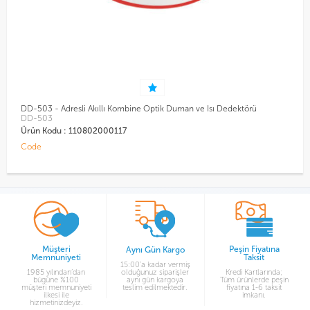
DD-503 - Adresli Akıllı Kombine Optik Duman ve Isı Dedektörü
D
DD-503
D
Ürün Kodu : 110802000117
Ü
Code
C
Müşteri
Peşin Fiyatına
Aynı Gün Kargo
Memnuniyeti
Taksit
15:00’a kadar vermiş
1985 yılından’dan
olduğunuz siparişler
Kredi Kartlarında;
bügüne %100
aynı gün kargoya
Tüm ürünlerde peşin
müşteri memnuniyeti
teslim edilmektedir.
fiyatına 1-6 taksit
ilkesi ile
imkanı.
hizmetinizdeyiz.