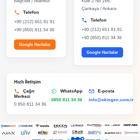
Bağcılar / İstanbul
Kule 2 No:166,
Çankaya / Ankara
Telefon
Telefon
+90 (212) 651 81 91
+90 (212) 651 81 91
+90 (850) 811 34 36
+90 (850) 811 34 36
Google Haritalar
Google Haritalar
Hızlı İletişim
Çağrı
WhatsApp
E-posta
Merkezi
0850 811 34 36
info@ekingen.com.tr
0 850 811 34 36