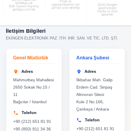
Proje ve
Sertifikası ile
uygulamalarınız için
%100 Ekingen
B2B Güvenli Alışveriş
uzman ürün desteği.
güvencesiyle
genbayi.com’da
marka ve ürün
garantisi
İletişim Bilgileri
EKİNGEN ELEKTRONİK PAZ. İTH. İHR. SAN. VE TİC. LTD. ŞTİ.
Genel Müdürlük
Ankara Şubesi
Adres
Adres
Mahmutbey Mahallesi
İlkbahar Mah. Galip
2650 Sokak No:15 /
Erdem Cad. Sinpaş
11
Altınoran Sitesi
Bağcılar / İstanbul
Kule 2 No:166,
Çankaya / Ankara
Telefon
Telefon
+90 (212) 651 81 91
+90 (212) 651 81 91
+90 (850) 811 34 36