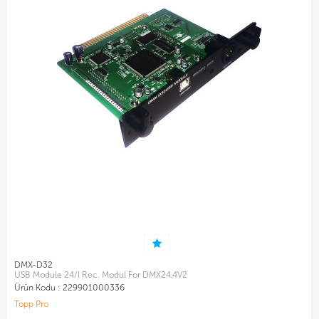
DMX-D32
USB Module 24/I Rec. Modul For DMX24.4V2
Ürün Kodu :
229901000336
Topp Pro