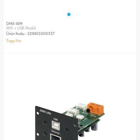
DMX-WM
Wifi + USB Modül
Ürün Kodu :
229901000337
Topp Pro