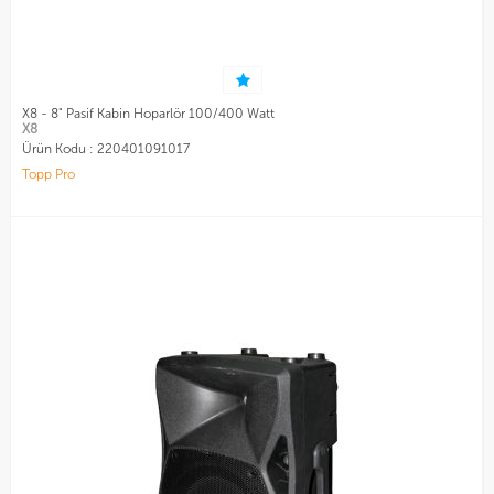
X8 - 8" Pasif Kabin Hoparlör 100/400 Watt
X8
Ürün Kodu :
220401091017
Topp Pro