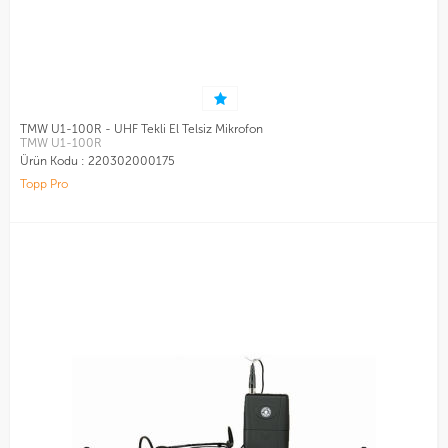
TMW U1-100R - UHF Tekli El Telsiz Mikrofon
TMW U1-100R
Ürün Kodu :
220302000175
Topp Pro