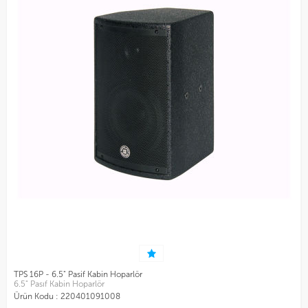
TPS 16P - 6.5" Pasif Kabin Hoparlör
6.5" Pasıf Kabin Hoparlör
Ürün Kodu :
220401091008