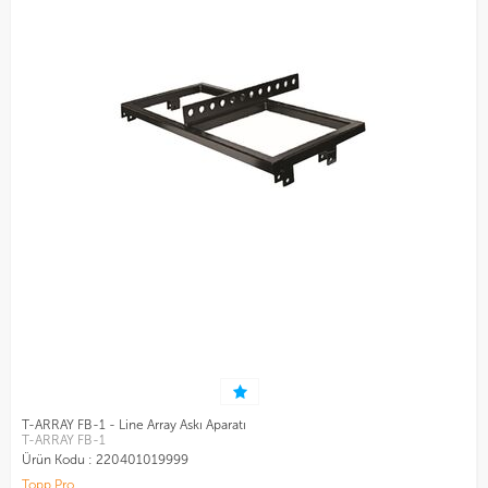
T-ARRAY FB-1 - Line Array Askı Aparatı
T-ARRAY FB-1
Ürün Kodu :
220401019999
Topp Pro