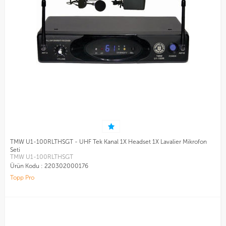
TMW U1-100RLTHSGT - UHF Tek Kanal 1X Headset 1X Lavalier Mikrofon
Seti
TMW U1-100RLTHSGT
Ürün Kodu :
220302000176
Topp Pro