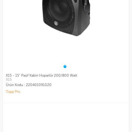
X15 - 15" Pasif Kabin Hoparlör 200/800 Watt
X15
Ürün Kodu :
220401091020
Topp Pro