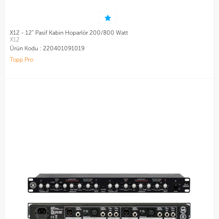
X12 - 12" Pasif Kabin Hoparlör 200/800 Watt
X12
Ürün Kodu :
220401091019
Topp Pro