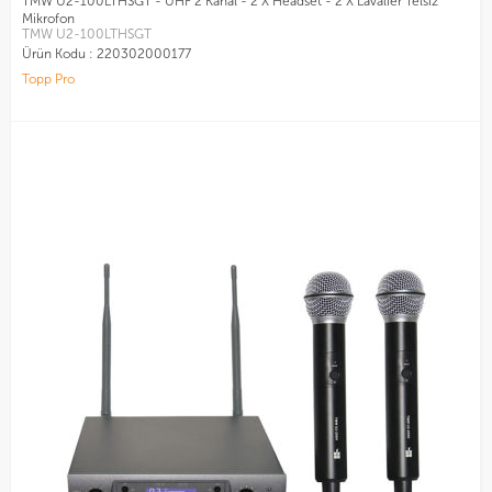
TMW U2-100LTHSGT - UHF 2 Kanal - 2 X Headset - 2 X Lavalier Telsiz
Mikrofon
TMW U2-100LTHSGT
Ürün Kodu :
220302000177
Topp Pro