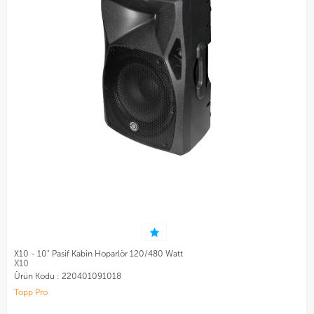
X10 - 10" Pasif Kabin Hoparlör 120/480 Watt
X10
Ürün Kodu :
220401091018
Topp Pro