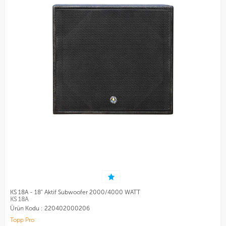
KS 18A - 18" Aktif Subwoofer 2000/4000 WATT
KS 18A
Ürün Kodu :
220402000206
Topp Pro