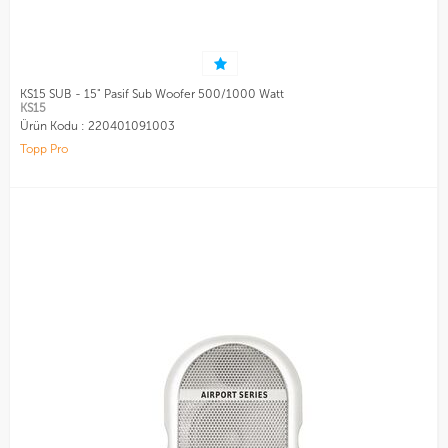
KS15 SUB - 15" Pasif Sub Woofer 500/1000 Watt
KS15
Ürün Kodu :
220401091003
Topp Pro