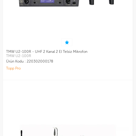
TMW U2-100R - UHF 2 Kanal 2 El Telsiz Mikrofon
TMW U2-100R
Ürün Kodu :
220302000178
Topp Pro