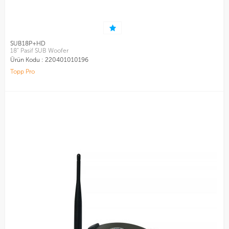
SUB18P+HD
18" Pasif SUB Woofer
Ürün Kodu :
220401010196
Topp Pro