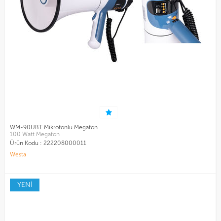
WM-90UBT Mikrofonlu Megafon
100 Watt Megafon
Ürün Kodu :
222208000011
Westa
YENİ